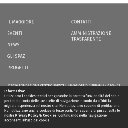
IL MAGGIORE
CONTATTI
EVENTI
AMMINISTRAZIONE
TRASPARENTE
NEWS
GLI SPAZI
PROGETTI
©2026 FONDAZIONE CENTRO EVENTI IL MAGGIORE DI VERBANIA - P.IVA/CF
02566350035 - VIA S. BERNARDINO, 49 -
ILMAGGIOREVERBANIA@LWCERT.IT
|
Informativa:
PRIVACY
Utilizziamo i cookies tecnici per garantire la corretta funzionalità del sito e
per tenere conto delle tue scelte di navigazione in modo da offrirti la
migliore esperienza sul nostro sito. Non utilizziamo coookie di profilazione.
Non utilizziamo anche cookies di terze parti. Per saperne di più consulta le
nostre
Privacy Policy & Cookies
. Continuando nella navigazione
acconsenti all'uso dei cookie.