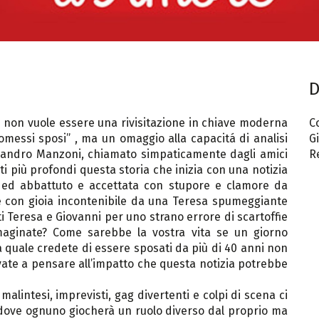
D
 non vuole essere una rivisitazione in chiave moderna
C
romessi sposi” , ma un omaggio alla capacitá di analisi
Gi
ssandro Manzoni, chiamato simpaticamente dagli amici
R
i più profondi questa storia che inizia con una notizia
e ed abbattuto e accettata con stupore e clamore da
e con gioia incontenibile da una Teresa spumeggiante
i Teresa e Giovanni per uno strano errore di scartoffie
maginate? Come sarebbe la vostra vita se un giorno
 quale credete di essere sposati da più di 40 anni non
ovate a pensare all’impatto che questa notizia potrebbe
lintesi, imprevisti, gag divertenti e colpi di scena ci
 dove ognuno giocherà un ruolo diverso dal proprio ma