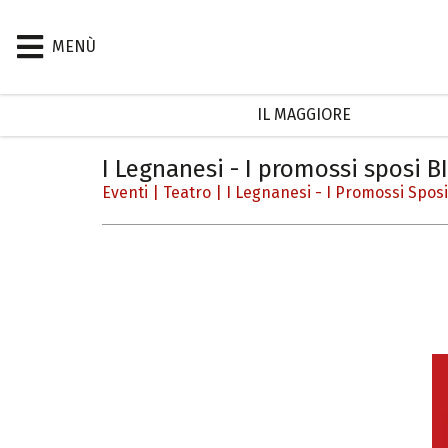
MENÙ
IL MAGGIORE
I Legnanesi - I promossi sposi B
Eventi
|
Teatro
|
I Legnanesi - I Promossi Spos