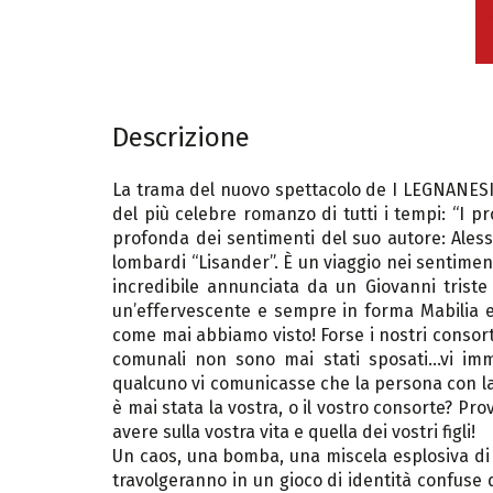
Descrizione
La trama del nuovo spettacolo de I LEGNANESI
del più celebre romanzo di tutti i tempi: “I p
profonda dei sentimenti del suo autore: Ale
lombardi “Lisander”. È un viaggio nei sentiment
incredibile annunciata da un Giovanni trist
un’effervescente e sempre in forma Mabilia 
come mai abbiamo visto! Forse i nostri consort
comunali non sono mai stati sposati…vi im
qualcuno vi comunicasse che la persona con la
è mai stata la vostra, o il vostro consorte? Pr
avere sulla vostra vita e quella dei vostri figli!
Un caos, una bomba, una miscela esplosiva di ma
travolgeranno in un gioco di identità confuse