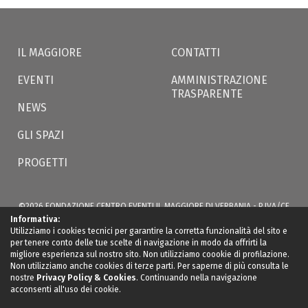
IL MAGGIORE
CONTATTI
EVENTI
AMMINISTRAZIONE
TRASPARENTE
NEWS
GLI SPAZI
PROGETTI
©2026 FONDAZIONE CENTRO EVENTI IL MAGGIORE DI VERBANIA - P.IVA/CF
02566350035 - VIA S. BERNARDINO, 49 -
ILMAGGIOREVERBANIA@LWCERT.IT
|
Informativa:
PRIVACY
Utilizziamo i cookies tecnici per garantire la corretta funzionalità del sito e
per tenere conto delle tue scelte di navigazione in modo da offrirti la
migliore esperienza sul nostro sito. Non utilizziamo coookie di profilazione.
Non utilizziamo anche cookies di terze parti. Per saperne di più consulta le
nostre
Privacy Policy & Cookies
. Continuando nella navigazione
acconsenti all'uso dei cookie.