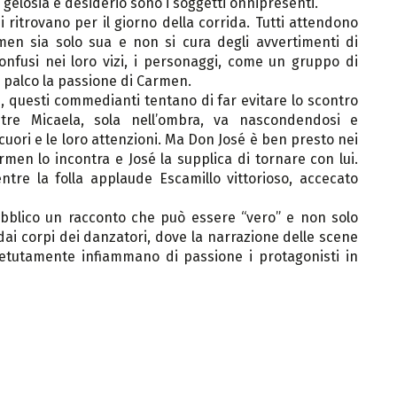
gelosia e desiderio sono i soggetti onnipresenti.
si ritrovano per il giorno della corrida. Tutti attendono
men sia solo sua e non si cura degli avvertimenti di
onfusi nei loro vizi, i personaggi, come un gruppo di
el palco la passione di Carmen.
i, questi commedianti tentano di far evitare lo scontro
re Micaela, sola nell’ombra, va nascondendosi e
uori e le loro attenzioni. Ma Don José è ben presto nei
rmen lo incontra e José la supplica di tornare con lui.
entre la folla applaude Escamillo vittorioso, accecato
pubblico un racconto che può essere “vero” e non solo
dai corpi dei danzatori, dove la narrazione delle scene
ipetutamente infiammano di passione i protagonisti in