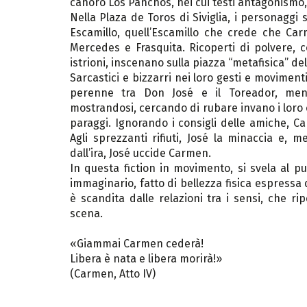
canoro Los Panchos, nei cui testi antagonismo, 
Nella Plaza de Toros di Siviglia, i personaggi 
Escamillo, quell’Escamillo che crede che Car
Mercedes e Frasquita. Ricoperti di polvere, c
istrioni, inscenano sulla piazza “metafisica” d
Sarcastici e bizzarri nei loro gesti e moviment
perenne tra Don José e il Toreador, ment
mostrandosi, cercando di rubare invano i loro c
paraggi. Ignorando i consigli delle amiche, Ca
Agli sprezzanti rifiuti, José la minaccia e, m
dall’ira, José uccide Carmen.
In questa fiction in movimento, si svela al 
immaginario, fatto di bellezza fisica espressa 
è scandita dalle relazioni tra i sensi, che r
scena.
«Giammai Carmen cederà!
Libera è nata e libera morirà!»
(Carmen, Atto IV)