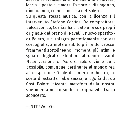
lascia il posto al timore, l’amore al disinganno,
diminuendo, come la musica del Bolero.
Su questa stessa musica, con la licenza e l
intervenuto Stefano Corrias. Da compositore 
palcoscenico, Corrias ha creato una sua propria
originale del brano di Ravel. Il nuovo sparti
di Bolero, e si integra perfettamente con esso
coreografia, a metà e subito prima del crescend
frammenti sottolineano i momenti più intimi, e
sguardi degli altri, e lontani dal rumore asso
Nella versione di Merola, Bolero viene du
possibile, comunque pertinente al mondo reale. 
alla esplosione finale dell’intera orchestra, l
sorta di astratta fiaba amara, allegoria del d
Così Bolero diventa metafora della nostra
sperimenta nel corso della propria vita, fra c
sconcerto.
- INTERVALLO -