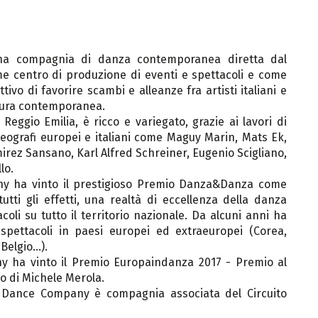
 compagnia di danza contemporanea diretta dal
e centro di produzione di eventi e spettacoli e come
vo di favorire scambi e alleanze fra artisti italiani e
ultura contemporanea.
eggio Emilia, è ricco e variegato, grazie ai lavori di
reografi europei e italiani come Maguy Marin, Mats Ek,
ez Sansano, Karl Alfred Schreiner, Eugenio Scigliano,
lo.
 ha vinto il prestigioso Premio Danza&Danza come
tti gli effetti, una realtà di eccellenza della danza
acoli su tutto il territorio nazionale. Da alcuni anni ha
spettacoli in paesi europei ed extraeuropei (Corea,
Belgio…).
 ha vinto il Premio Europaindanza 2017 - Premio al
ro di Michele Merola.
y Dance Company è compagnia associata del Circuito