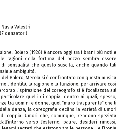
 Nuvia Valestri
7 danzatori)
one, Bolero (1928) è ancora oggi tra i brani più noti e
elle ragioni della fortuna del pezzo sembra essere
 di sensualità che questo suscita, anche quando tali
nziale ambiguità.
 del Bolero, Merola si è confrontato con questa musica
e l’identità, la ragione e la funzione, per arrivare così
ercorso l’ispirazione del coreografo si è focalizzata sul
particolare quelli di coppia, dentro ai quali, spesso,
anze tra uomini e donne, quel “muro trasparente” che li
dalla danza, la coreografia declina la varietà di umori
o di coppia. Umori che, comunque, rendono speziata
dall’interno verso l’esterno, paure, desideri rimossi,
i, legami segreti che esistono tra le persone… e l’ironia