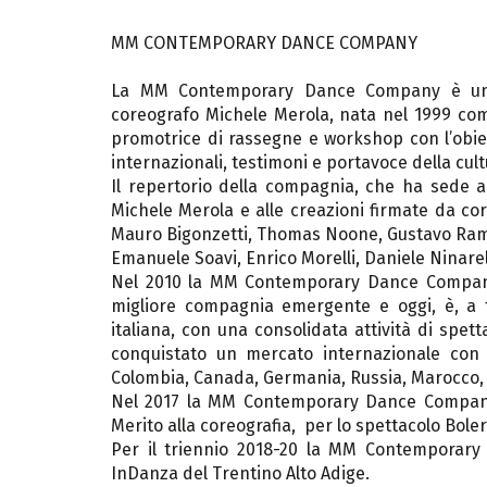
MM CONTEMPORARY DANCE COMPANY
La MM Contemporary Dance Company è una
coreografo Michele Merola, nata nel 1999 com
promotrice di rassegne e workshop con l’obietti
internazionali, testimoni e portavoce della c
Il repertorio della compagnia, che ha sede a R
Michele Merola e alle creazioni firmate da co
Mauro Bigonzetti, Thomas Noone, Gustavo Ramir
Emanuele Soavi, Enrico Morelli, Daniele Ninarel
Nel 2010 la MM Contemporary Dance Company
migliore compagnia emergente e oggi, è, a tu
italiana, con una consolidata attività di spett
conquistato un mercato internazionale con 
Colombia, Canada, Germania, Russia, Marocco, 
Nel 2017 la MM Contemporary Dance Company
Merito alla coreografia, per lo spettacolo Bole
Per il triennio 2018-20 la MM Contemporar
InDanza del Trentino Alto Adige.