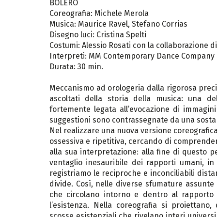
BOLERO
Coreografia: Michele Merola
Musica: Maurice Ravel, Stefano Corrias
Disegno luci: Cristina Spelti
Costumi: Alessio Rosati con la collaborazione di
Interpreti: MM Contemporary Dance Company (
Durata: 30 min.
Meccanismo ad orologeria dalla rigorosa precisi
ascoltati della storia della musica: una d
fortemente legata all’evocazione di immagini
suggestioni sono contrassegnate da una sosta
Nel realizzare una nuova versione coreografica
ossessiva e ripetitiva, cercando di comprendern
alla sua interpretazione: alla fine di questo p
ventaglio inesauribile dei rapporti umani, in 
registriamo le reciproche e inconciliabili dist
divide. Così, nelle diverse sfumature assunte 
che circolano intorno e dentro al rapport
l’esistenza. Nella coreografia si proiettano, 
scosse esistenziali che rivelano interi univers